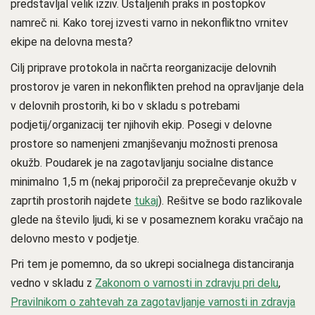
predstavljal velik izziv. Ustaljenih praks in postopkov
namreč ni. Kako torej izvesti varno in nekonfliktno vrnitev
ekipe na delovna mesta?
Cilj priprave protokola in načrta reorganizacije delovnih
prostorov je varen in nekonflikten prehod na opravljanje dela
v delovnih prostorih, ki bo v skladu s potrebami
podjetij/organizacij ter njihovih ekip. Posegi v delovne
prostore so namenjeni zmanjševanju možnosti prenosa
okužb. Poudarek je na zagotavljanju socialne distance
minimalno 1,5 m (nekaj priporočil za preprečevanje okužb v
zaprtih prostorih najdete
tukaj
). Rešitve se bodo razlikovale
glede na število ljudi, ki se v posameznem koraku vračajo na
delovno mesto v podjetje.
Pri tem je pomemno, da so ukrepi socialnega distanciranja
vedno v skladu z
Zakonom o varnosti in zdravju pri delu
,
Pravilnikom o zahtevah za zagotavljanje varnosti in zdravja