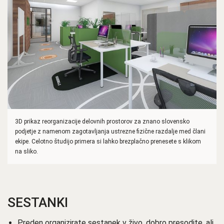
3D prikaz reorganizacije delovnih prostorov za znano slovensko
podjetje z namenom zagotavljanja ustrezne fizične razdalje med člani
ekipe. Celotno študijo primera si lahko brezplačno prenesete s klikom
na sliko.
SESTANKI
Preden organizirate sestanek v živo, dobro presodite, ali