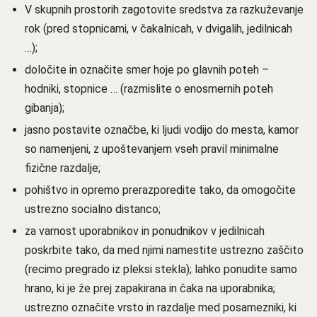
V skupnih prostorih zagotovite sredstva za razkuževanje
rok (pred stopnicami, v čakalnicah, v dvigalih, jedilnicah
…);
določite in označite smer hoje po glavnih poteh –
hodniki, stopnice … (razmislite o enosmernih poteh
gibanja);
jasno postavite označbe, ki ljudi vodijo do mesta, kamor
so namenjeni, z upoštevanjem vseh pravil minimalne
fizične razdalje;
pohištvo in opremo prerazporedite tako, da omogočite
ustrezno socialno distanco;
za varnost uporabnikov in ponudnikov v jedilnicah
poskrbite tako, da med njimi namestite ustrezno zaščito
(recimo pregrado iz pleksi stekla); lahko ponudite samo
hrano, ki je že prej zapakirana in čaka na uporabnika;
ustrezno označite vrsto in razdalje med posamezniki, ki