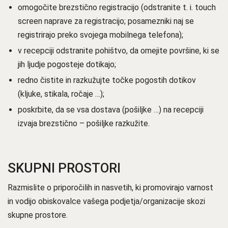
omogočite brezstično registracijo (odstranite t. i. touch
screen naprave za registracijo; posamezniki naj se
registrirajo preko svojega mobilnega telefona);
v recepciji odstranite pohištvo, da omejite površine, ki se
jih ljudje pogosteje dotikajo;
redno čistite in razkužujte točke pogostih dotikov
(kljuke, stikala, ročaje …);
poskrbite, da se vsa dostava (pošiljke …) na recepciji
izvaja brezstično – pošiljke razkužite.
SKUPNI PROSTORI
Razmislite o priporočilih in nasvetih, ki promovirajo varnost
in vodijo obiskovalce vašega podjetja/organizacije skozi
skupne prostore.