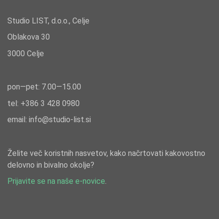
Studio LIST, d.o.o., Celje
Oblakova 30
3000 Celje
pon—pet: 7.00—15.00
tel: +386
3 428 0980
email:
info@studio-list.si
Želite več koristnih nasvetov, kako načrtovati kakovostno
delovno in bivalno okolje?
Prijavite se na naše e-novice
.