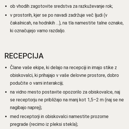
ob vhodih zagotovite sredstva za razkuževanje rok;
v prostorih, kjer se po navadi zadržuje več ljudi (v
čakalnicah, na hodnikih …), na tla namestite talne oznake,
ki označujejo varno razdaljo.
RECEPCIJA
Člane vaše ekipe, ki delajo na recepciji in imajo stike z
obiskovalci, ki prihajajo v vaše delovne prostore, dobro
podučite o varni interakciji;
na vidno mesto postavite opozorilo za obiskovalce, naj
se receptorju ne približajo na manj kot 1,5–2 m (naj se ne
nagibajo naprej);
med receptorji in obiskovalci namestite prozorne
pregrade (recimo iz pleksi stekla);