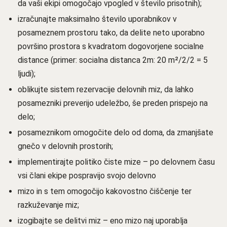
da vaši ekipi omogočajo vpogled v število prisotnih);
izračunajte maksimalno število uporabnikov v
posameznem prostoru tako, da delite neto uporabno
površino prostora s kvadratom dogovorjene socialne
distance (primer: socialna distanca 2m: 20 m²/2/2 = 5
ljudi);
oblikujte sistem rezervacije delovnih miz, da lahko
posamezniki preverijo udeležbo, še preden prispejo na
delo;
posameznikom omogočite delo od doma, da zmanjšate
gnečo v delovnih prostorih;
implementirajte politiko čiste mize – po delovnem času
vsi člani ekipe pospravijo svojo delovno
mizo in s tem omogočijo kakovostno čiščenje ter
razkuževanje miz;
izogibajte se delitvi miz – eno mizo naj uporablja