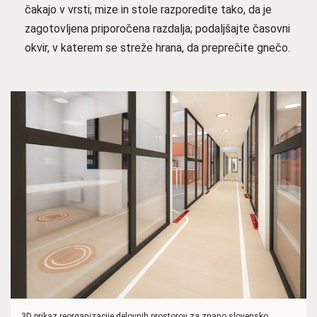
čakajo v vrsti; mize in stole razporedite tako, da je
zagotovljena priporočena razdalja; podaljšajte časovni
okvir, v katerem se streže hrana, da preprečite gnečo.
3D prikaz reorganizacije delovnih prostorov za znano slovensko