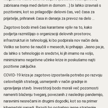
zabrisana meja med delom in domom …) bi lahko izravnali s
pozitivnimi, kot so prilagodljiv delovni čas, več časa za
prijatelje, prihranek časa in denarja za prevoz na delo …
Zagotovo bodo imeli časi karantene vpliv na to, kako
podjetja razmišljajo o organizaciji delovnih prostorov,
infrastrukturi in tehnologiji, ki bo podpirala nov način dela.
Veliko se bomo še naučili v mesecih, ki prihajajo. Jasno pa je,
da lahko s tehnologijo in sredstvi, ki jih imamo na voljo,
minimiziramo negativne učinke krize in poskušamo najti
pozitivne zaključke.
COVID-19 kriza je zagotovo izpostavila potrebo po razvoju
celovitejših strategij, usmerjenih v način gradnje in
upravljanja stavb. Investitorji bodo morali več pozornosti
nameniti blaženju tveganj, povezanih z naslednjo pandemijo,
naravnimi nesrečami in drugimi dogodki, kot so na primer
kibernetski napadi. Razviti bo potrebno jasne strategije