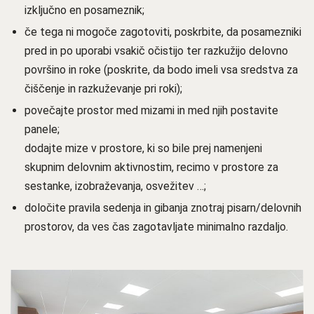
izključno en posameznik;
če tega ni mogoče zagotoviti, poskrbite, da posamezniki
pred in po uporabi vsakič očistijo ter razkužijo delovno
površino in roke (poskrite, da bodo imeli vsa sredstva za
čiščenje in razkuževanje pri roki);
povečajte prostor med mizami in med njih postavite
panele;
dodajte mize v prostore, ki so bile prej namenjeni
skupnim delovnim aktivnostim, recimo v prostore za
sestanke, izobraževanja, osvežitev …;
določite pravila sedenja in gibanja znotraj pisarn/delovnih
prostorov, da ves čas zagotavljate minimalno razdaljo.