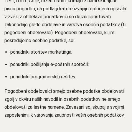
LIST, d.o.o., Celje, razen tistim, ki imajo z nami sklenjeno
pisno pogodbo, na podlagi katere izvajajo določena opravila
v zvezi z obdelavo podatkov in so dolžni spoštovati
zakonodajo glede obdelave in varstva osebnih podatkov (t.i.
pogodbeni obdelovalci). Pogodbeni obdelovalci, ki jim
posredujemo osebne podatke, so:
ponudniki storitev marketinga;
ponudniki pošiljanja e-poštnih sporočil;
ponudniki programerskih rešitev.
Pogodbeni obdelovalci smejo osebne podatke obdelovati
zgolj v okviru naših navodil in osebnih podatkov ne smejo
obdelovati za lastne namene. Zavezani so, skupaj s svojimi
zaposlenimi, k varovanju zaupnosti vaših osebnih podatkov.