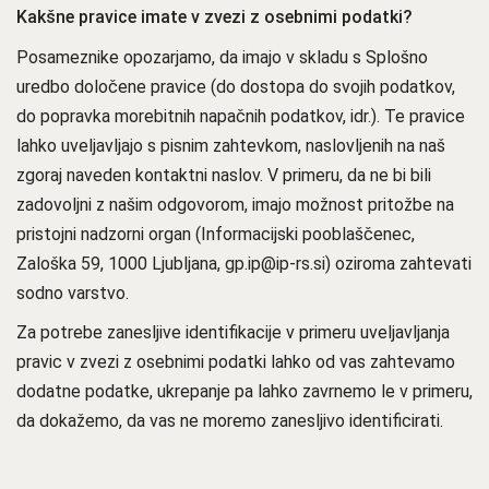
Kakšne pravice imate v zvezi z osebnimi podatki?
Posameznike opozarjamo, da imajo v skladu s Splošno
uredbo določene pravice (do dostopa do svojih podatkov,
do popravka morebitnih napačnih podatkov, idr.). Te pravice
lahko uveljavljajo s pisnim zahtevkom, naslovljenih na naš
zgoraj naveden kontaktni naslov. V primeru, da ne bi bili
zadovoljni z našim odgovorom, imajo možnost pritožbe na
pristojni nadzorni organ (Informacijski pooblaščenec,
Zaloška 59, 1000 Ljubljana, gp.ip@ip-rs.si) oziroma zahtevati
sodno varstvo.
Za potrebe zanesljive identifikacije v primeru uveljavljanja
pravic v zvezi z osebnimi podatki lahko od vas zahtevamo
dodatne podatke, ukrepanje pa lahko zavrnemo le v primeru,
da dokažemo, da vas ne moremo zanesljivo identificirati.