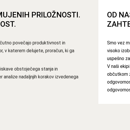
UJENIH PRILOŽNOSTI.
OD NA
OST.
ZAHT
bčutno povečajo produktivnost in
Smo vez med
, v katerem delujete, proračun, ki ga
visoko izob
uspešno zas
V naši ekip
ziskave obstoječega stanja in
občutkom 
r analize nadaljnjih korakov izvedenega
odgovornos
odgovornost