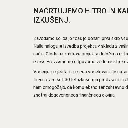
NAČRTUJEMO HITRO IN KA
IZKUŠENJ.
Zavedamo se, da je ”čas je denar” prva skrb vseh 
Naša naloga je izvedba projekta v skladu z vašimi
način. Glede na zahteve projekta določimo ustre
izziva. Prevzamemo odgovorno vodenje strokov
Vodenje projekta in proces sodelovanja je nata
Imamo več kot 30 let izkušenj in predvsem širo
nam omogočajo, da kompleksno ter zahtevno del
znotraj dogovorjenega finančnega okvirja.