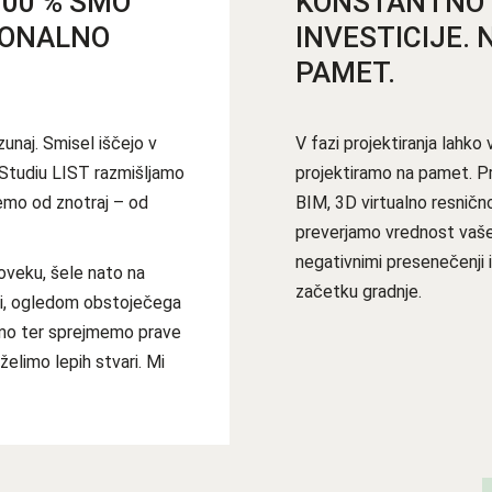
00 % SMO
KONSTANTNO 
IONALNO
INVESTICIJE.
PAMET.
zunaj. Smisel iščejo v
V fazi projektiranja lahk
 Studiu LIST razmišljamo
projektiramo na pamet. P
jemo od znotraj – od
BIM, 3D virtualno resnično
preverjamo vrednost vaše
negativnimi presenečenji 
loveku, šele nato na
začetku gradnje.
iki, ogledom obstoječega
amo ter sprejmemo prave
želimo lepih stvari. Mi