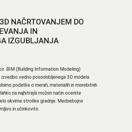
 3D NAČRTOVANJEM DO
EVANJA IN
A IZGUBLJANJA
oz. BIM (Building Information Modeling)
 izvedbo vedno posodobljenega 3D modela
dobimo podatke o merah, materialih in morebitnih
lahko na najhitrejši možen način ocenite
celo okvirne stroške gradnje. Medsebojno
mljivo in učinkovito.