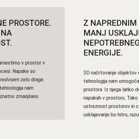
NE PROSTORE.
Z NAPREDNIM
 NA
MANJ USKLAJ
ST.
NEPOTREBNEG
ENERGIJE.
 umestimo v prostor v
rocesi. Napake so
3D načrtovanje objektov 
 predvsem zelo drage.
tehnologija nam omogoča
 tehnologija nam
prostora. Iz njega lahko 
 znatno zmanjšano
napakah v prostoru. Tako 
ustreznost prostorov in 
usklajevanje bo hitro, razu