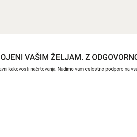
GOJENI VAŠIM ŽELJAM. Z ODGOVORN
 ravni kakovosti načrtovanja. Nudimo vam celostno podporo na vsa