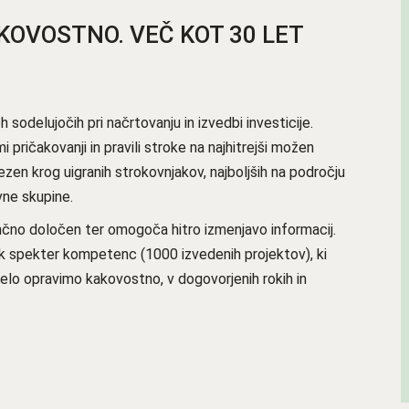
KOVOSTNO. VEČ KOT 30 LET
sodelujočih pri načrtovanju in izvedbi investicije.
 pričakovanji in pravili stroke na najhitrejši možen
zen krog uigranih strokovnjakov, najboljših na področju
ne skupine.
nčno določen ter omogoča hitro izmenjavo informacij.
k spekter kompetenc (1000 izvedenih projektov), ki
o opravimo kakovostno, v dogovorjenih rokih in