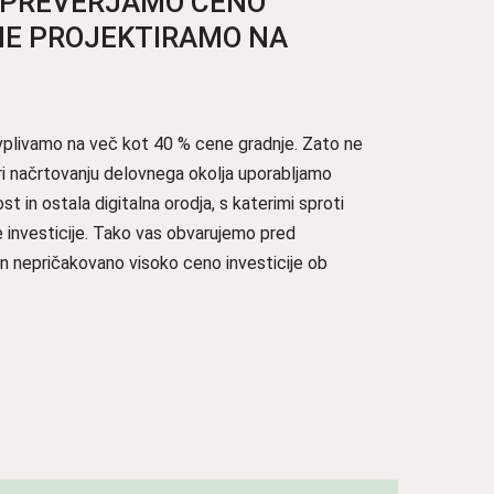
PREVERJAMO CENO
 NE PROJEKTIRAMO NA
o vplivamo na več kot 40 % cene gradnje. Zato ne
ri načrtovanju delovnega okolja uporabljamo
st in ostala digitalna orodja, s katerimi sproti
 investicije. Tako vas obvarujemo pred
in nepričakovano visoko ceno investicije ob