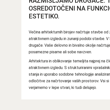
RAZMIŠLJAMO DRUGAČE. 1
OSREDOTOČENI NA FUNKC
ESTETIKO.
Večina arhitekturnih birojev načrtuje stavbe od 
atraktivnem izgledu in zunanji podobi stavbe. V
drugače. Vaše delovno in bivalno okolje načrtu
posamezne pisarne ali sobe navzven.
Arhitektura in oblikovanje temeljita najprej na č
atraktivnem izgledu. S strukturiranimi vprašaln
stanja in uporabo sodobne tehnologije analizir
odločitve za načrtovanje vaših prostorov. Vsi si 
verjamemo v lepe stvari, ki tudi delujejo.