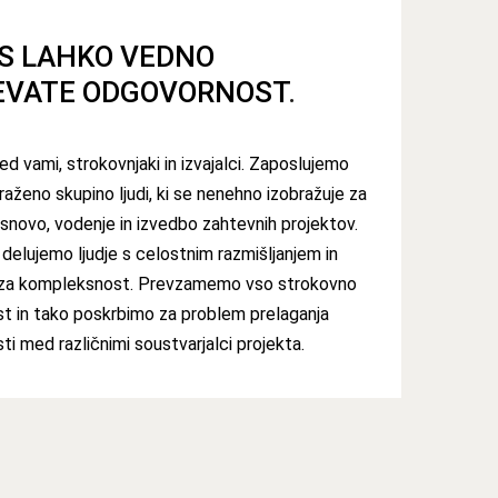
S LAHKO VEDNO
EVATE ODGOVORNOST
.
 vami, strokovnjaki in izvajalci. Zaposlujemo
raženo skupino ljudi, ki se nenehno izobražuje za
novo, vodenje in izvedbo zahtevnih projektov.
i delujemo ljudje s celostnim razmišljanjem in
za kompleksnost. Prevzamemo vso strokovno
t in tako poskrbimo za problem prelaganja
i med različnimi soustvarjalci projekta.