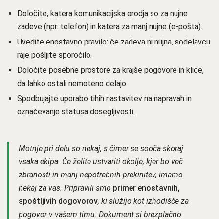
Določite, katera komunikacijska orodja so za nujne
zadeve (npr. telefon) in katera za manj nujne (e-pošta).
Uvedite enostavno pravilo: če zadeva ni nujna, sodelavcu
raje pošljite sporočilo.
Določite posebne prostore za krajše pogovore in klice,
da lahko ostali nemoteno delajo.
Spodbujajte uporabo tihih nastavitev na napravah in
označevanje statusa dosegljivosti.
Motnje pri delu so nekaj, s čimer se sooča skoraj
vsaka ekipa. Če želite ustvariti okolje, kjer bo več
zbranosti in manj nepotrebnih prekinitev, imamo
nekaj za vas. Pripravili smo
primer enostavnih,
spoštljivih dogovorov
, ki služijo kot izhodišče za
pogovor v vašem timu. Dokument si brezplačno