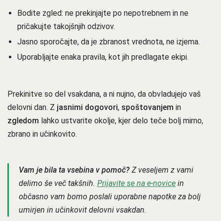
Bodite zgled: ne prekinjajte po nepotrebnem in ne
pričakujte takojšnjih odzivov.
Jasno sporočajte, da je zbranost vrednota, ne izjema.
Uporabljajte enaka pravila, kot jih predlagate ekipi.
Prekinitve so del vsakdana, a ni nujno, da obvladujejo vaš
delovni dan. Z
jasnimi dogovori
,
spoštovanjem
in
zgledom
lahko ustvarite okolje, kjer delo teče bolj mirno,
zbrano in učinkovito.
Vam je bila ta vsebina v pomoč?
Z veseljem z vami
delimo še več takšnih.
Prijavite se na e-novice
in
občasno vam bomo poslali uporabne napotke za bolj
umirjen in učinkovit delovni vsakdan.