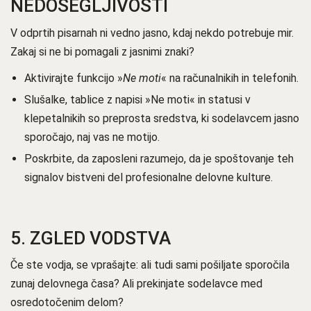
NEDOSEGLJIVOSTI
V odprtih pisarnah ni vedno jasno, kdaj nekdo potrebuje mir.
Zakaj si ne bi pomagali z jasnimi znaki?
Aktivirajte funkcijo »
Ne moti
« na računalnikih in telefonih.
Slušalke, tablice z napisi »Ne moti« in statusi v
klepetalnikih so preprosta sredstva, ki sodelavcem jasno
sporočajo, naj vas ne motijo.
Poskrbite, da zaposleni razumejo, da je spoštovanje teh
signalov bistveni del profesionalne delovne kulture.
5.
ZGLED VODSTVA
Če ste vodja, se vprašajte: ali tudi sami pošiljate sporočila
zunaj delovnega časa? Ali prekinjate sodelavce med
osredotočenim delom?