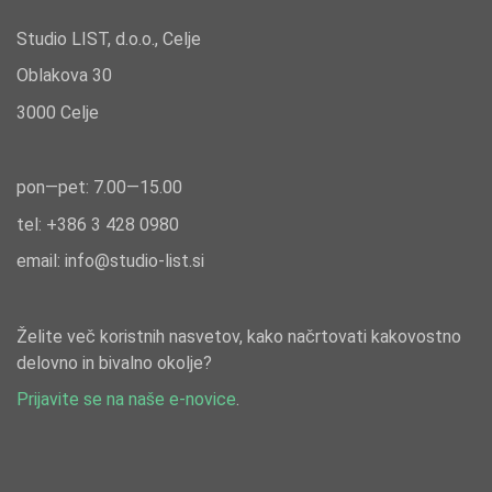
Studio LIST, d.o.o., Celje
Oblakova 30
3000 Celje
pon—pet: 7.00—15.00
tel: +386
3 428 0980
email:
info@studio-list.si
Želite več koristnih nasvetov, kako načrtovati kakovostno
delovno in bivalno okolje?
Prijavite se na naše e-novice
.