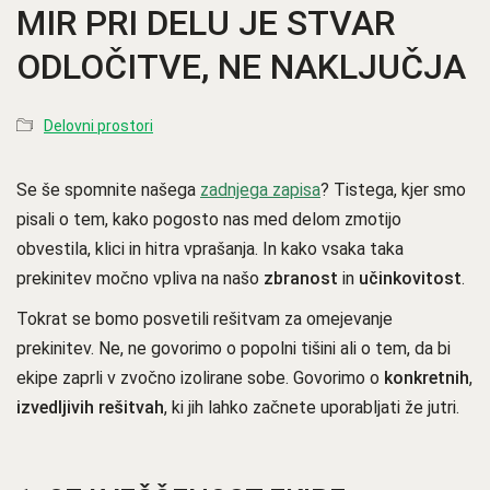
MIR PRI DELU JE STVAR
ODLOČITVE, NE NAKLJUČJA
Delovni prostori
Se še spomnite našega
zadnjega zapisa
? Tistega, kjer smo
pisali o tem, kako pogosto nas med delom zmotijo
obvestila, klici in hitra vprašanja. In kako vsaka taka
prekinitev močno vpliva na našo
zbranost
in
učinkovitost
.
Tokrat se bomo posvetili rešitvam za omejevanje
prekinitev. Ne, ne govorimo o popolni tišini ali o tem, da bi
ekipe zaprli v zvočno izolirane sobe. Govorimo o
konkretnih
,
izvedljivih rešitvah
, ki jih lahko začnete uporabljati že jutri.