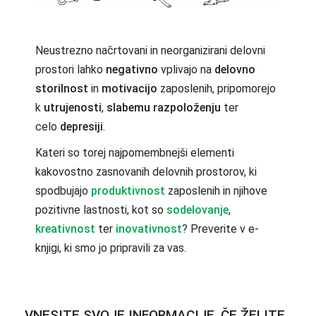
Neustrezno načrtovani in neorganizirani delovni
prostori lahko
negativno
vplivajo na
delovno
storilnost
in
motivacijo
zaposlenih, pripomorejo
k
utrujenosti
,
slabemu razpoloženju
ter
celo
depresiji
.
Kateri so torej najpomembnejši elementi
kakovostno zasnovanih delovnih prostorov, ki
spodbujajo
produktivnost
zaposlenih in njihove
pozitivne lastnosti, kot so
sodelovanje
,
kreativnost
ter
inovativnost
? Preverite v e-
knjigi, ki smo jo pripravili za vas.
VNESITE SVOJE INFORMACIJE, ČE ŽELITE