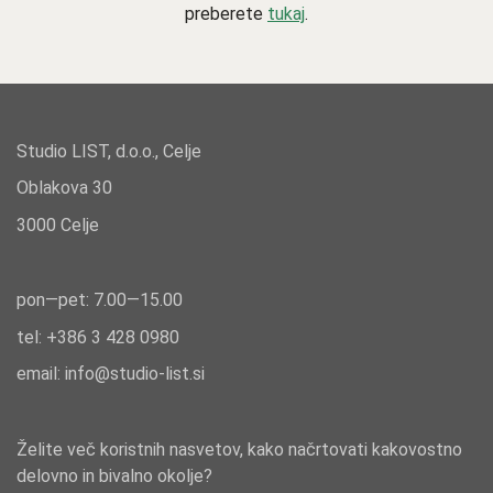
preberete
tukaj
.
Studio LIST, d.o.o., Celje
Oblakova 30
3000 Celje
pon—pet: 7.00—15.00
tel: +386
3 428 0980
email:
info@studio-list.si
Želite več koristnih nasvetov, kako načrtovati kakovostno
delovno in bivalno okolje?