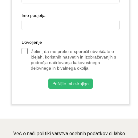
Ime podjetja
Dovoljenje
Želim, da me preko e-sporočil obveščate o
idejah, koristnih nasvetih in izobraževanjih s
področja načrtovanja kakovostnega
delovnega in bivalnega okolja.
Pošljite mi e-knjigo
Več o naši politiki varstva osebnih podatkov si lahko