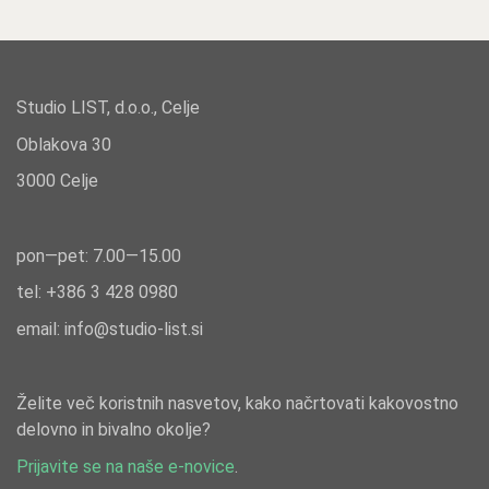
Studio LIST, d.o.o., Celje
Oblakova 30
3000 Celje
pon—pet: 7.00—15.00
tel: +386
3 428 0980
email:
info@studio-list.si
Želite več koristnih nasvetov, kako načrtovati kakovostno
delovno in bivalno okolje?
Prijavite se na naše e-novice
.