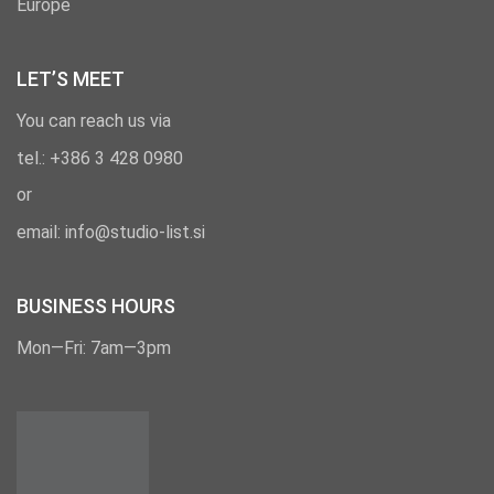
Europe
LET’S MEET
You can reach us via
tel.: +386
3 428 0980
or
email: info@studio-list.si
BUSINESS HOURS
Mon—Fri: 7am—3pm