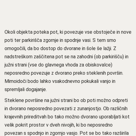
Okoli objekta poteka pot, ki povezuje vse obstoječe in nove
poti ter parkirišča zgornje in spodnje vasi. S tem smo
omogočili, da bo dostop do dvorane in šole še lažji. Z
nadstreškom zaščitena pot se na zahodni (ob parkirišču) in
južni strani (vse do glavnega vhoda za obiskovalce)
neposredno povezuje z dvorano preko steklenih površin.
Mimoidoči bodo lahko vsakodnevno pokukali vanjo in
spremljali dogajanje.
Steklene površine na južni strani bo ob poti možno odpreti
in dvorano neposredno povezati z zunanjostjo. Ob različnih
krajevnih prireditvah bo tako možno dvorano uporabljati kot
velik pokrit prostor v dveh nivojih, ki bo neposredno
povezan s spodnjo in zgornjo vasjo. Pot se bo tako razširila